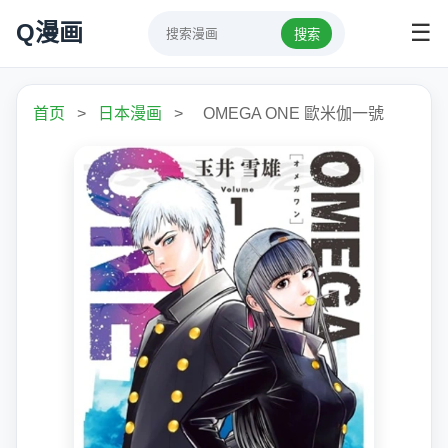
Q漫画
☰
搜索
首页
>
日本漫画
>
OMEGA ONE 歐米伽一號