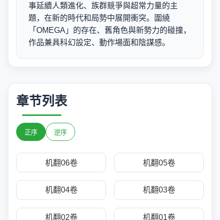
事延續人類進化、族群競爭與超常力量的主
題，在新的時代和局勢中展開衝突。圍繞
「OMEGA」的存在、舊角色與新勢力的碰撞，
作品兼具科幻設定、動作場面和陰謀感。
章节列表
正序
逆序
机翻06卷
机翻05卷
机翻04卷
机翻03卷
机翻02卷
机翻01卷