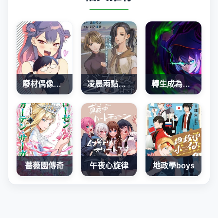
廢材偶像和世上唯一的粉絲
凌晨兩點的蠢女人
轉生成為SSS級哥布林
薔薇園傳奇
午夜心旋律
地政學boys