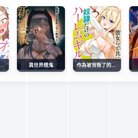
？
異世界煙鬼
作為被背叛了的S級冒險者的我、決定成立一個只有我所愛的奴隸女孩子們的後宮公會