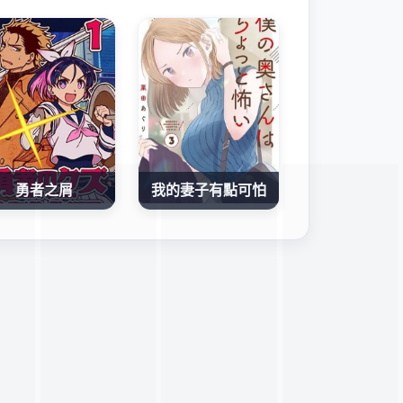
勇者之屑
我的妻子有點可怕