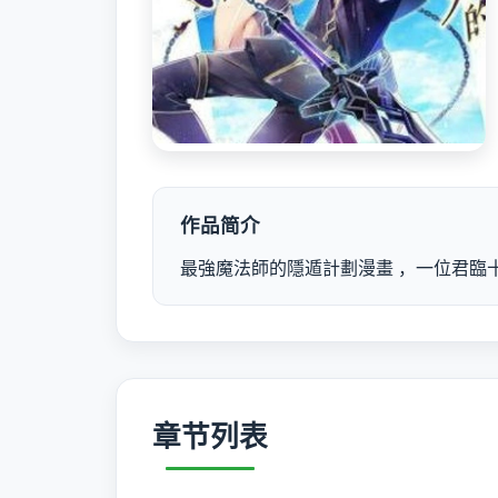
作品简介
最強魔法師的隱遁計劃漫畫 ，一位君臨
章节列表