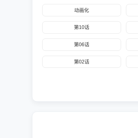
动画化
第10话
第06话
第02话