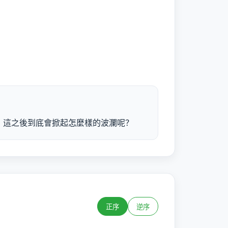
，這之後到底會掀起怎麼樣的波瀾呢？
正序
逆序