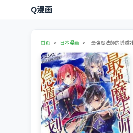
Q漫画
首页
>
日本漫画
>
最強魔法師的隱遁