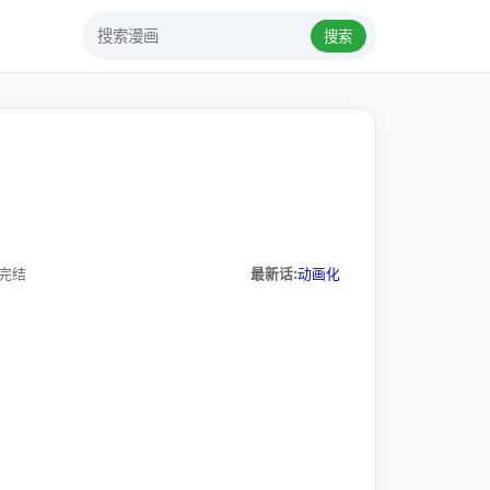
搜索
完结
最新话:
动画化