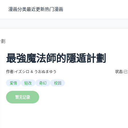
漫画分类
最近更新
热门漫画
計劃
最強魔法師的隱遁計劃
作者:
イズシロ & うおぬまゆう
状态:
已
爱情
轻改
奇幻
校园
暂无记录