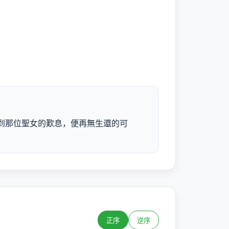
聽到那位聖女的歎息，便再無生還的可
正序
逆序