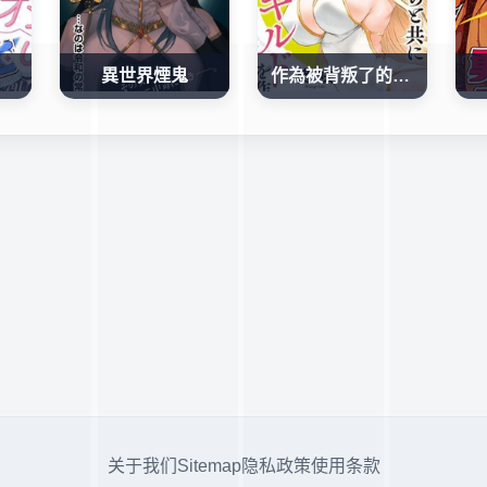
？
異世界煙鬼
作為被背叛了的S級冒險者的我、決定成立一個只有我所愛的奴隸女孩子們的後宮公會
关于我们
Sitemap
隐私政策
使用条款