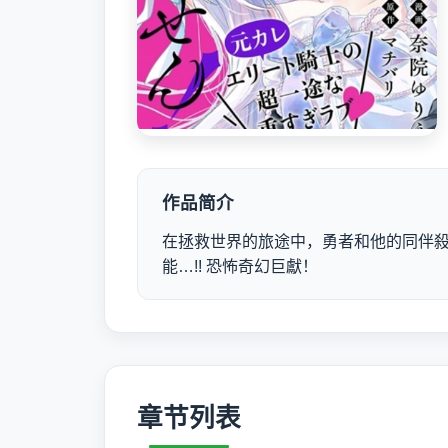
作品简介
在拯救世界的旅途中，勇者和他的同伴殺
能…!! 恐怖奇幻巨獻！
章节列表