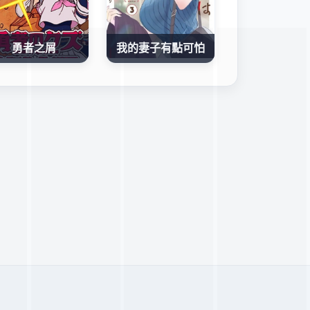
勇者之屑
我的妻子有點可怕