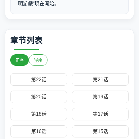
明游戲”現在開始。
章节列表
正序
逆序
第22话
第21话
第20话
第19话
第18话
第17话
第16话
第15话