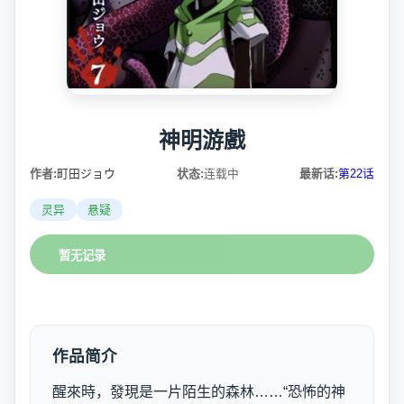
神明游戲
作者:
町田ジョウ
状态:
连载中
最新话:
第22话
灵异
悬疑
暂无记录
作品简介
醒來時，發現是一片陌生的森林……“恐怖的神