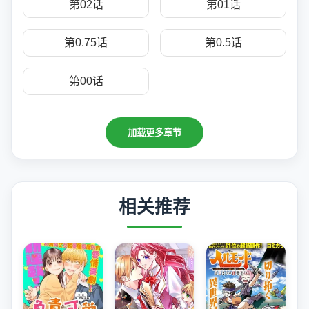
第02话
第01话
第0.75话
第0.5话
第00话
加载更多章节
相关推荐