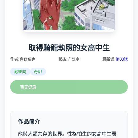
取得騎龍執照的女高中生
作者:
高野裕也
状态:
连载中
最新话:
第03話
歡樂向
奇幻
暂无记录
作品简介
龍與人類共存的世界。性格怕生的女高中生辰