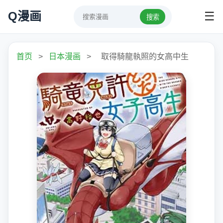
Q漫画
☰
搜索
首页
>
日本漫画
>
取得騎龍執照的女高中生