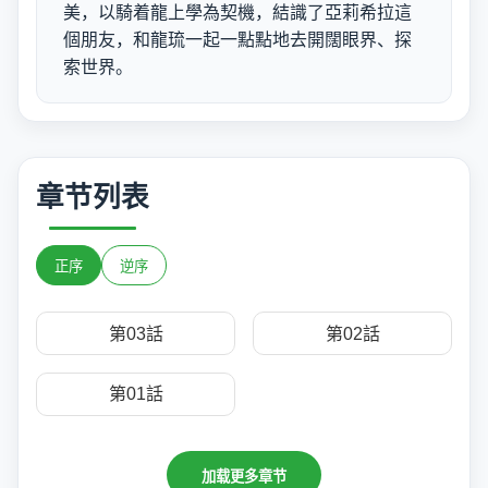
美，以騎着龍上學為契機，結識了亞莉希拉這
個朋友，和龍琉一起一點點地去開闊眼界、探
索世界。
章节列表
正序
逆序
第03話
第02話
第01話
加载更多章节