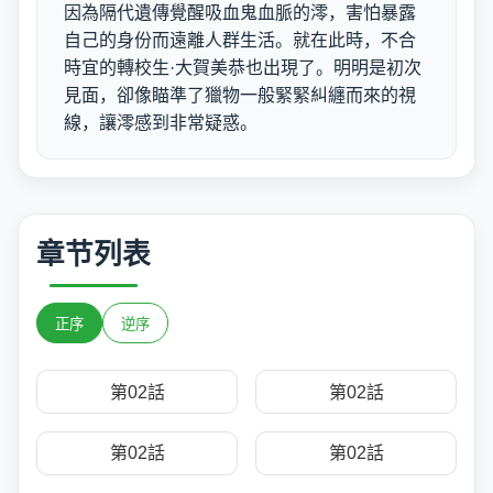
因為隔代遺傳覺醒吸血鬼血脈的澪，害怕暴露
自己的身份而遠離人群生活。就在此時，不合
時宜的轉校生·大賀美恭也出現了。明明是初次
見面，卻像瞄準了獵物一般緊緊糾纏而來的視
線，讓澪感到非常疑惑。
章节列表
正序
逆序
第02話
第02話
第02話
第02話