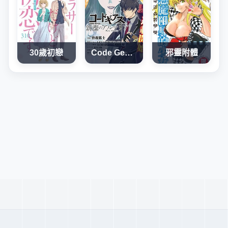
30歲初戀
Code Geass 新潔的阿爾瑪利亞
邪靈附體