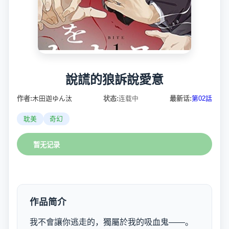
說謊的狼訴說愛意
作者:
木田迦ゆん汰
状态:
连载中
最新话:
第02話
耽美
奇幻
暂无记录
作品简介
我不會讓你逃走的，獨屬於我的吸血鬼——。