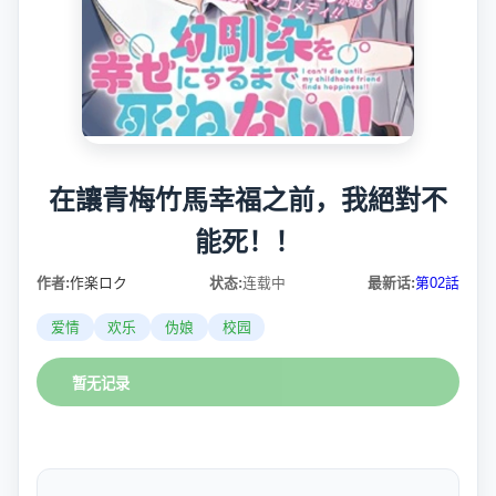
在讓青梅竹馬幸福之前，我絕對不
能死！！
作者:
作楽ロク
状态:
连载中
最新话:
第02話
爱情
欢乐
伪娘
校园
暂无记录