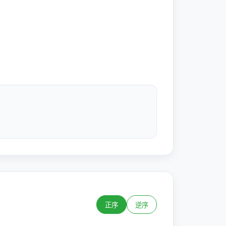
正序
逆序