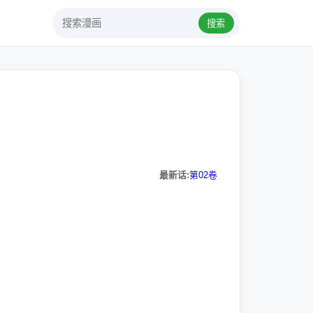
搜索
最新话:
第02卷