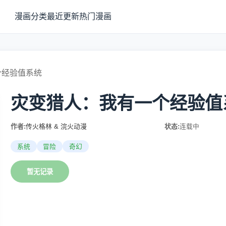
漫画分类
最近更新
热门漫画
个经验值系统
灾变猎人：我有一个经验值
作者:
传火格林 & 浣火动漫
状态:
连载中
系统
冒险
奇幻
暂无记录