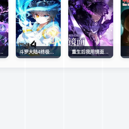
君：我的影子能无限进化
斗罗大陆4终极斗罗
重生后我用镜面反转复仇