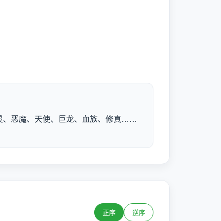
灵、恶魔、天使、巨龙、血族、修真……
正序
逆序