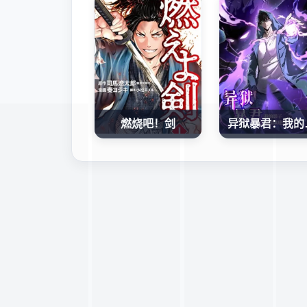
燃烧吧！剑
异狱暴