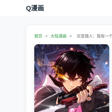
Q漫画
首页
>
大陆漫画
>
灾变猎人：我有一