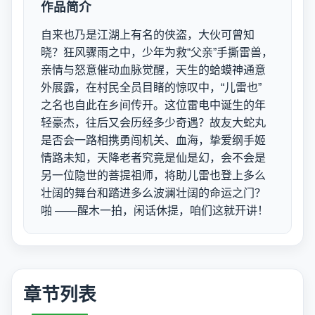
作品简介
自来也乃是江湖上有名的侠盗，大伙可曾知
晓？狂风骤雨之中，少年为救“父亲”手撕雷兽，
亲情与怒意催动血脉觉醒，天生的蛤蟆神通意
外展露，在村民全员目睹的惊叹中，“儿雷也”
之名也自此在乡间传开。这位雷电中诞生的年
轻豪杰，往后又会历经多少奇遇？故友大蛇丸
是否会一路相携勇闯机关、血海，挚爱纲手姬
情路未知，天降老者究竟是仙是幻，会不会是
另一位隐世的菩提祖师，将助儿雷也登上多么
壮阔的舞台和踏进多么波澜壮阔的命运之门？
啪 ——醒木一拍，闲话休提，咱们这就开讲！
章节列表