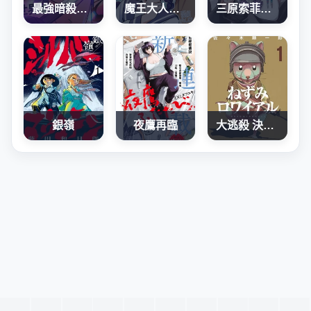
最強暗殺者異世界轉移
魔王大人、再再再续前缘！
三原索菲亞才不可怕呢
銀嶺
夜鷹再臨
大逃殺 決一鼠戰