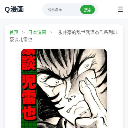
Q漫画
☰
搜索
首页
>
日本漫画
>
永井豪的乱世武谭杰作系列01
豪谈儿雷也