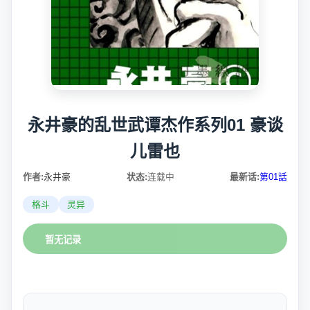
永井豪的乱世武谭杰作系列01 豪谈
儿雷也
作者:
永井豪
状态:
连载中
最新话:
第01話
格斗
灵异
暂无记录