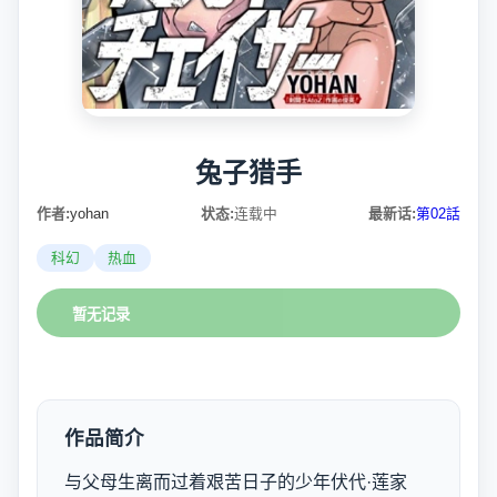
兔子猎手
作者:
yohan
状态:
连载中
最新话:
第02話
科幻
热血
暂无记录
作品简介
与父母生离而过着艰苦日子的少年伏代·莲家