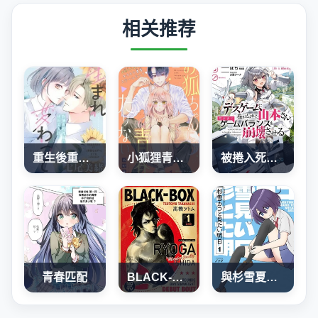
相关推荐
重生後重新開始
小狐狸青春不足
被捲入死亡遊戲的山本小姐，正隨心所欲地摧毀遊戲平衡
青春匹配
BLACK-BOX
與杉雪夏子的明天