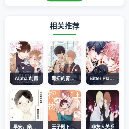
相关推荐
Alpha 創傷
彆扭的青梅竹馬想要被察覺
Bitter Playmate
早安，樂園君(暫定)
王子殿下的抱枕
非友人关系