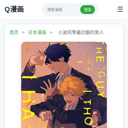
Q漫画
☰
搜索
首页
>
日本漫画
>
小波同學最討厭的男人