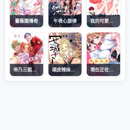
薔薇園傳奇
午夜心旋律
我的可愛對黑岩目高不管用
帝乃三姐妹原來很好搞定
頑皮辣妹安城同學
現在正在待機中