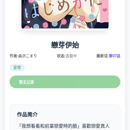
戀芽伊始
作者:
森沢こまり
状态:
连载中
最新话:
第07話
爱情
暂无记录
作品简介
「我想看看和前輩戀愛時的臉」喜歡戀愛真人