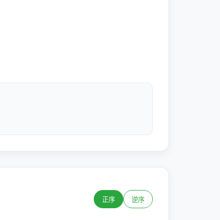
正序
逆序