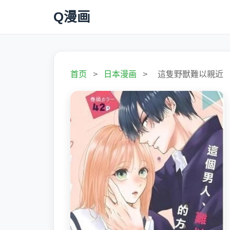
Q漫画
首页
>
日本漫画
>
這隻野獸難以親近