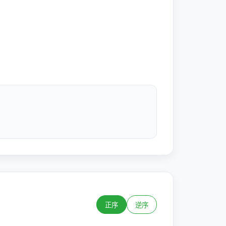
正序
逆序