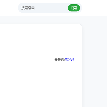
搜索
最新话:
第02話