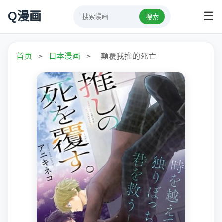
Q漫画
☰
搜索
首页
>
日本漫画
>
顛覆我推的死亡