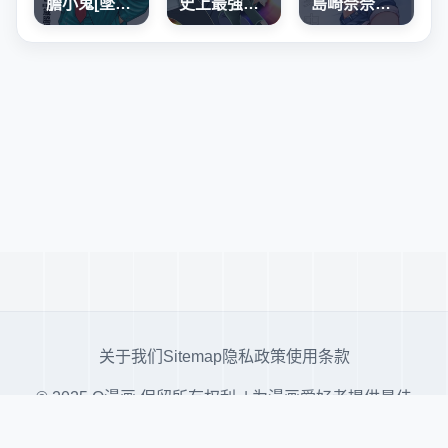
膽小鬼[墜落]前夜之故事
史上最強弟子兼一2 達人篇
島崎奈奈@工作募集中
关于我们
Sitemap
隐私政策
使用条款
© 2025 Q漫画 保留所有权利. | 为漫画爱好者提供最佳
阅读体验