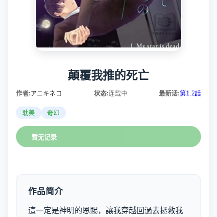
顛覆我推的死亡
作者:
アニキネコ
状态:
连载中
最新话:
第1.2話
耽美
奇幻
暂无记录
作品简介
這一定是神明的恩賜，讓我穿越回過去拯救我