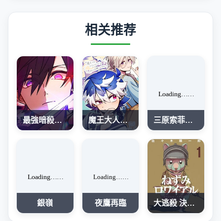
相关推荐
最強暗殺者異世界轉移
魔王大人、再再再续前缘！
三原索菲亞才不可怕呢
銀嶺
夜鷹再臨
大逃殺 決一鼠戰