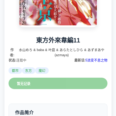
東方外來韋編11
作
水山めろ & baba & 叶庭 & あらたとしひら & あずまあや
者:
(azmaya)
状态:
连载中
最新话:
5流变不息之物
都市
东方
魔幻
暂无记录
作品简介