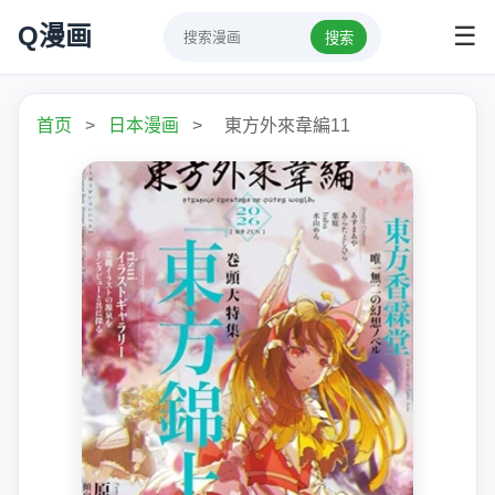
Q漫画
☰
搜索
首页
>
日本漫画
>
東方外來韋編11