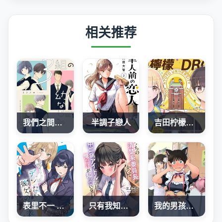
相关推荐
我們之間，只差一句喜歡
半調子戀人
吉田柠檬水果糖
表里不一 想撒嬌的她
只有我知道我們的清純系班長曾經是個中二病偶像
我的男孩子氣女友實在太可愛了