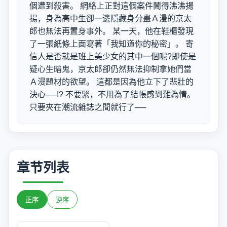
個遭到殺害。 網絡上正對這個案件鬧得沸沸揚
揚，身為高中生卻一邊隱藏身分畫Ａ漫的京太
郎也無法再置身事外。 某一天，他在鞋櫃發現
了一張紙條上面寫著「我知道你的秘密」。 寄
信人是否就是班上美少女的其中一個呢?即使是
疑心生暗鬼，京太郎卻仍然無法抑制拿她們當
Ａ漫題材的欲望。 這都是因為他立下了悲壯的
決心──!? 不要緊，不用為了結帳感到難為情。
只要夾在潮流雜誌之間就行了──
章节列表
正序
逆序