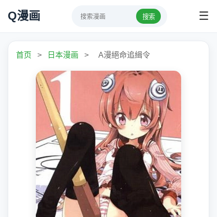
Q漫画
☰
搜索
首页
>
日本漫画
>
A漫絕命追緝令