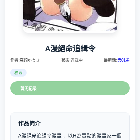
A漫絕命追緝令
作者:
高崎ゆうき
状态:
连载中
最新话:
第01卷
校园
暂无记录
作品简介
A漫絕命追緝令漫畫 ，以H為賣點的漫畫家一個