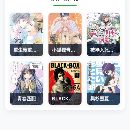
重生後重新開始
小狐狸青春不足
被捲入死亡遊戲的山本小姐，正隨心所欲地摧毀遊戲平衡
青春匹配
BLACK-BOX
與杉雪夏子的明天