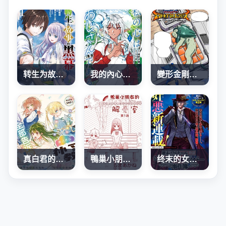
转生为故事幕后主谋
我的內心是大叔
變形金剛：G1宇宙之終焉
真白君的補習教室
鴨巢小朋友的解憂室
终末的女武神奇谭·开膛手杰克事件簿