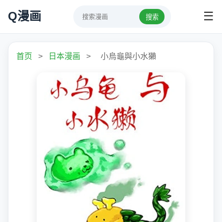
Q漫画
☰
搜索
首页
>
日本漫画
>
小烏龜與小水獺