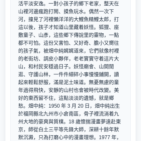
活平淡安逸。一對小孩子的鄉下老家，整天在
山裡河邊瘋跑打鬧、摸魚玩水。偶然一次下
河，撞見了河裡懶洋洋的大鯉魚精鯉太郎，打
這以後，孩子才知道山里藏着妖怪。狐狸、座
敷童子、山彥，這些鄉下傳說里的靈物，一點
都不可怕。這份又害怕、又好奇、膽小又嚮往
的孩子氣，被畑中純娓娓道來，它們就像村裡
的老街坊、調皮小夥伴，老老實實守着這片大
山，和村民安穩過日子。妖怪廟會、山間閒
逛、守護山林，一件件細碎小事慢慢鋪開，讀
起來輕鬆舒服，滿是泥土味道。無憂無慮的童
年過得飛快，安靜的山村也會被時代改變。美
好的東西留不住，這點淡淡的遺憾，就是鄉
愁。畑中純：1950 年 3 月 20 日，畑中純出生
於福岡縣北九州市小倉南區，骨子裡流淌着九
州大地的豪爽與質樸。18 歲懷揣漫畫夢遠赴東
京，師從白土三平等先鋒大師，深耕十餘年默
默沉澱，只為打磨心中的漫畫理想。1977 年，