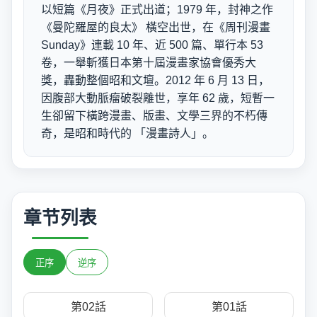
以短篇《月夜》正式出道；1979 年，封神之作
《曼陀羅屋的良太》 橫空出世，在《周刊漫畫
Sunday》連載 10 年、近 500 篇、單行本 53
卷，一舉斬獲日本第十屆漫畫家協會優秀大
獎，轟動整個昭和文壇。2012 年 6 月 13 日，
因腹部大動脈瘤破裂離世，享年 62 歲，短暫一
生卻留下橫跨漫畫、版畫、文學三界的不朽傳
奇，是昭和時代的 「漫畫詩人」。
章节列表
正序
逆序
第02話
第01話