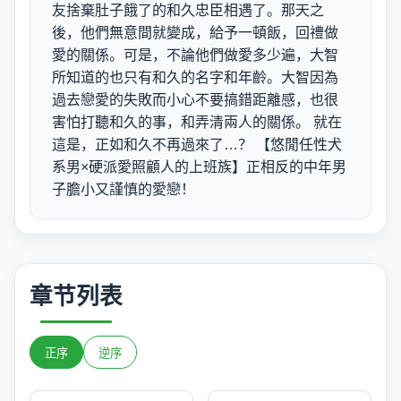
友捨棄肚子餓了的和久忠臣相遇了。那天之
後，他們無意間就變成，給予一頓飯，回禮做
愛的關係。可是，不論他們做愛多少遍，大智
所知道的也只有和久的名字和年齡。大智因為
過去戀愛的失敗而小心不要搞錯距離感，也很
害怕打聽和久的事，和弄清兩人的關係。 就在
這是，正如和久不再過來了…？ 【悠閒任性犬
系男×硬派愛照顧人的上班族】正相反的中年男
子膽小又謹慎的愛戀！
章节列表
正序
逆序