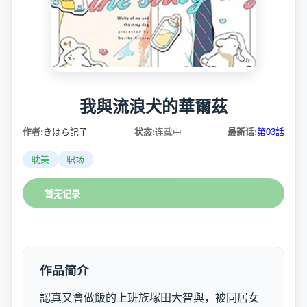
我與流浪犬的華爾茲
作者:
きはら記子
状态:
连载中
最新话:
第03話
耽美
职场
暂无记录
作品简介
認真又會做飯的上班族塚田大智與，被同居女