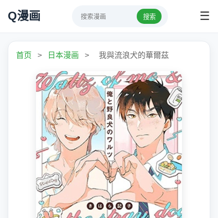
Q漫画
☰
搜索
首页
>
日本漫画
>
我與流浪犬的華爾茲