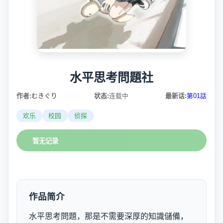
水平思考問題社
作者:
むきぐり
状态:
连载中
最新话:
第01話
欢乐
校园
侦探
暂无记录
作品简介
水平思考問題，那是不需要深厚的知識儲備，