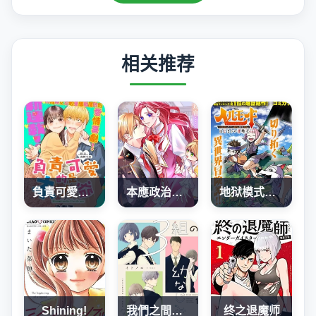
相关推荐
負責可愛的是本大爺
本應政治聯姻了的前男友 （現上司）追着我求複合
地狱模式～喜欢速通游戏的玩家在废设定异世界无双
Shining!
我們之間，只差一句喜歡
终之退魔师