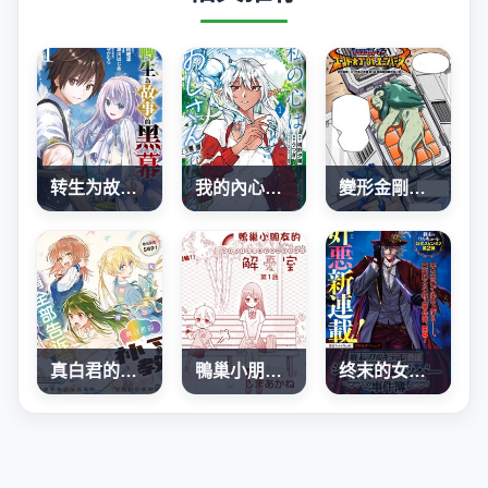
转生为故事幕后主谋
我的內心是大叔
變形金剛：G1宇宙之終焉
真白君的補習教室
鴨巢小朋友的解憂室
终末的女武神奇谭·开膛手杰克事件簿