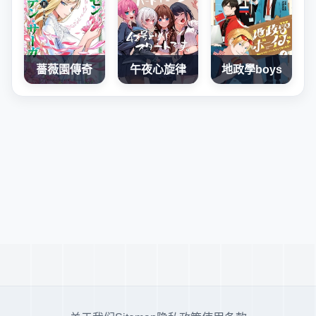
薔薇園傳奇
午夜心旋律
地政學boys