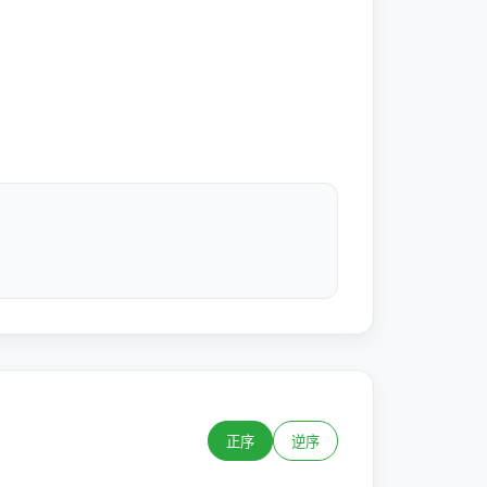
正序
逆序