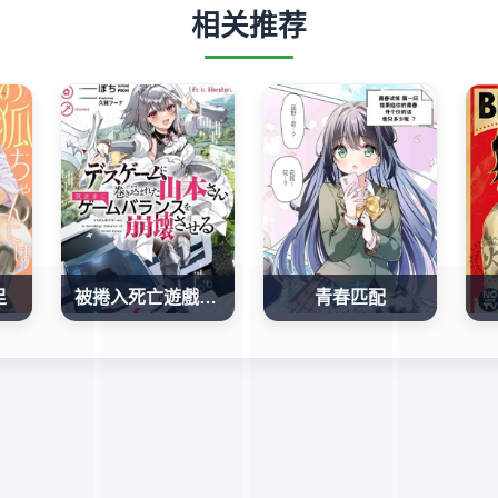
相关推荐
足
被捲入死亡遊戲的山本小姐，正隨心所欲地摧毀遊戲平衡
青春匹配