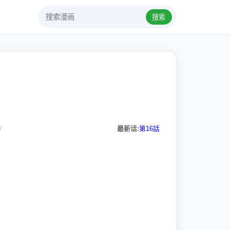
搜索
中
最新话:
第16話