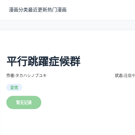
漫画分类
最近更新
热门漫画
平行跳躍症候群
作者:
タカハシノブユキ
状态:
连载
爱情
暂无记录