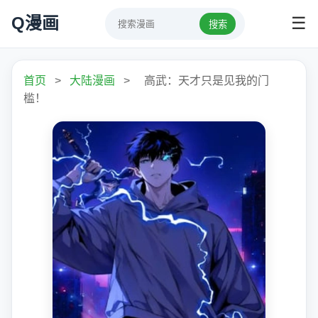
Q漫画
☰
搜索
首页
>
大陆漫画
>
高武：天才只是见我的门
槛！