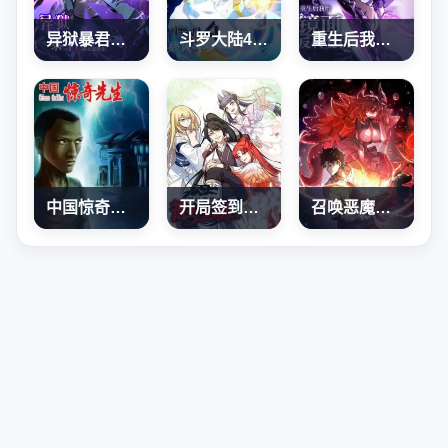
异狱暴君：我的影子能无限进化
斗罗大陆4终极斗罗
重生后我用镜面反转复仇
中国惊奇先生
开局签到荒古圣体
召唤恶魔，我既是深渊