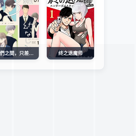
我們之間，只差一句喜歡
终之退魔师