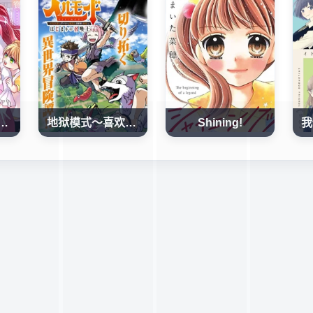
姻了的前男友 （現上司）追着我求複合
地狱模式～喜欢速通游戏的玩家在废设定异世界无双
Shining!