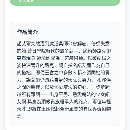
作品简介
諾艾爾突然遭到魔道具師公會解雇。倍感失意
的她,昔日學院時代的競争對手、魔術師路克卻
突然現身,邀請她成為王宮魔術師。以破紀錄之
姿快速晉升的路克，親自指名諾艾爾作為自己
的搭檔。即便王宮之中多數人都不認同她的實
力，諾艾爾仍憑藉自身的天賦與努力、 和夥伴
之間的羈絆，以及熱愛魔法的初心，一步步跨
越所有難關——出身平民、熱愛魔法的少女諾
艾爾,與身為頂級貴族繼承人的路克。兩位年輕
天才,即將在王國掀起全新風暴的異世界奇幻物
語