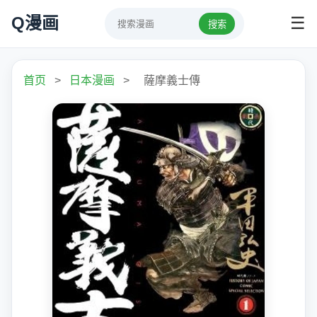
Q漫画
☰
搜索
首页
>
日本漫画
>
薩摩義士傳