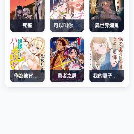
死齧
可以叫你歐尼(姐姐)嗎？
異世界煙鬼
作為被背叛了的S級冒險者的我、決定成立一個只有我所愛的奴隸女孩子們的後宮公會
勇者之屑
我的妻子有點可怕