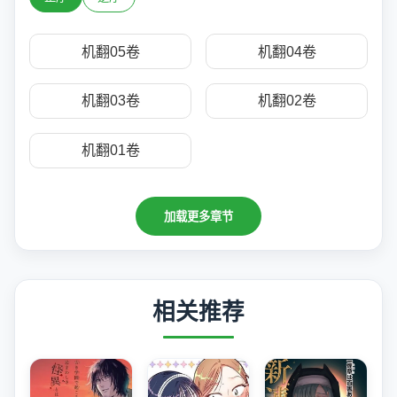
机翻05卷
机翻04卷
机翻03卷
机翻02卷
机翻01卷
加载更多章节
相关推荐