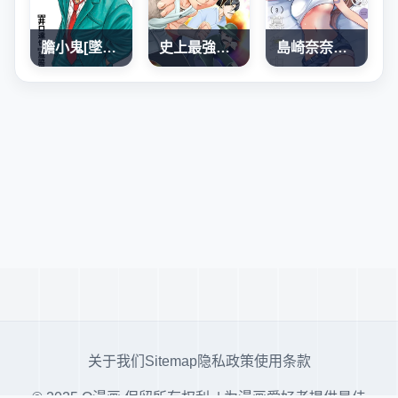
膽小鬼[墜落]前夜之故事
史上最強弟子兼一2 達人篇
島崎奈奈@工作募集中
关于我们
Sitemap
隐私政策
使用条款
© 2025 Q漫画 保留所有权利. | 为漫画爱好者提供最佳