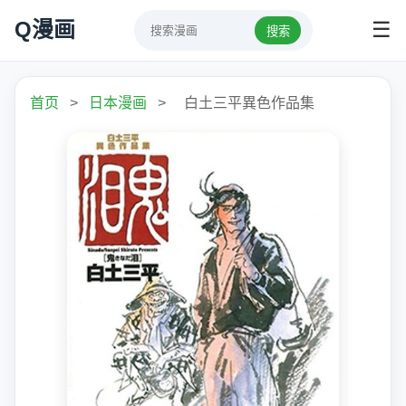
Q漫画
☰
搜索
首页
>
日本漫画
>
白土三平異色作品集