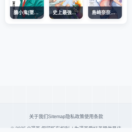
膽小鬼[墜落]前夜之故事
史上最強弟子兼一2 達人篇
島崎奈奈@工作募集中
关于我们
Sitemap
隐私政策
使用条款
© 2025 Q漫画 保留所有权利. | 为漫画爱好者提供最佳