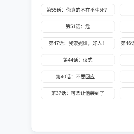
第55话：你真的不在乎生死？
第51话：危
第47话：我索妮娅，好人！
第4
第44话：仪式
第40话：不要回应！
第37话：可恶让他装到了