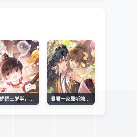
姑奶奶三岁半，捧奶瓶算命全网宠
暴君一家靠听她心声续命