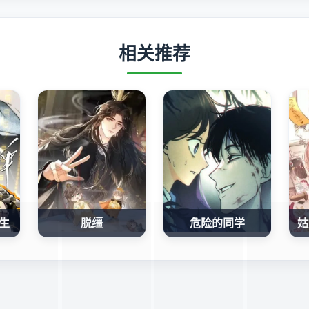
相关推荐
生
脱缰
危险的同学