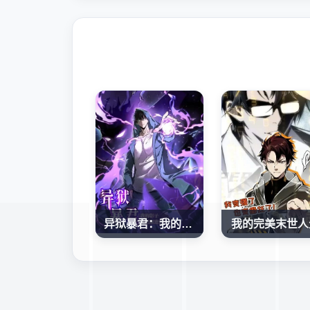
异狱暴君：我的影子能无限进化
我的完美末世人