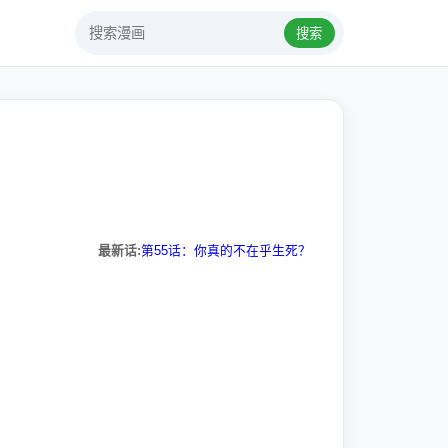
搜索
最新话:
第55话：你真的不在乎生死？