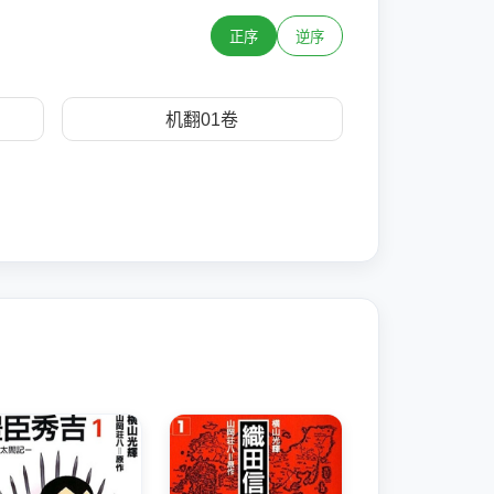
正序
逆序
机翻01卷