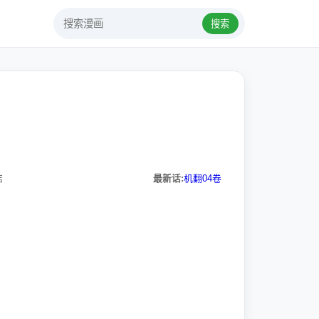
搜索
结
最新话:
机翻04卷