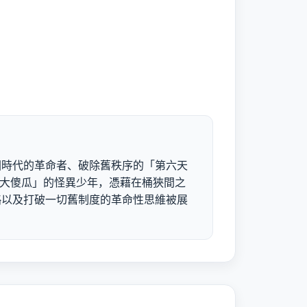
國時代的革命者、破除舊秩序的「第六天
尾張大傻瓜」的怪異少年，憑藉在桶狹間之
略以及打破一切舊制度的革命性思維被展