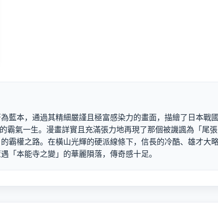
著為藍本，通過其精細嚴謹且極富感染力的畫面，描繪了日本戰
越時代的霸氣一生。漫畫詳實且充滿張力地再現了那個被譏諷為「
」的霸權之路。在橫山光輝的硬派線條下，信長的冷酷、雄才大
遭遇「本能寺之變」的華麗隕落，傳奇感十足。