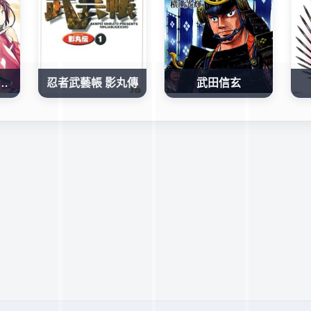
兵衛！和一起轉生的不知名武將一起在戰國亂世活下去
忍者武藝帳 影丸傳
武田信玄