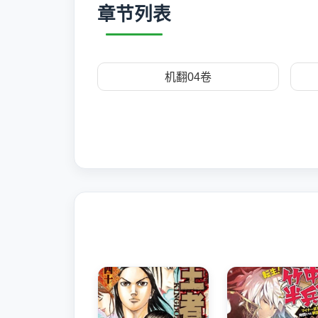
章节列表
机翻04卷