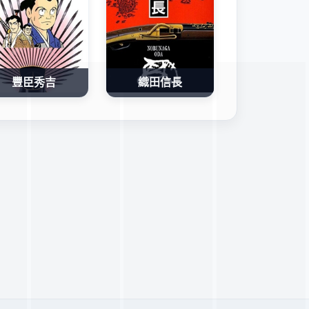
豐臣秀吉
織田信長