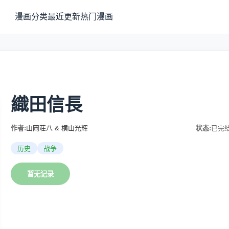
漫画分类
最近更新
热门漫画
織田信長
作者:
山岡荘八 & 横山光辉
状态:
已完
历史
战争
暂无记录