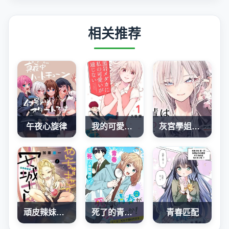
相关推荐
午夜心旋律
我的可愛對黑岩目高不管用
灰宮學姐可怕但又很可愛
頑皮辣妹安城同學
死了的青春还会盛开吗
青春匹配