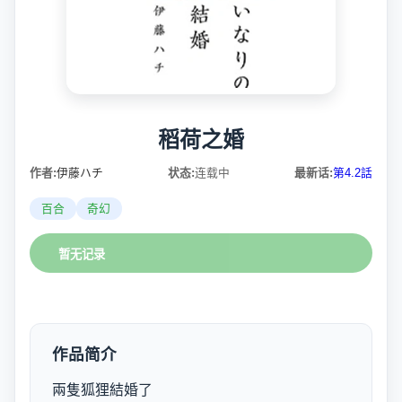
稻荷之婚
作者:
伊藤ハチ
状态:
连载中
最新话:
第4.2話
百合
奇幻
暂无记录
作品简介
兩隻狐狸結婚了