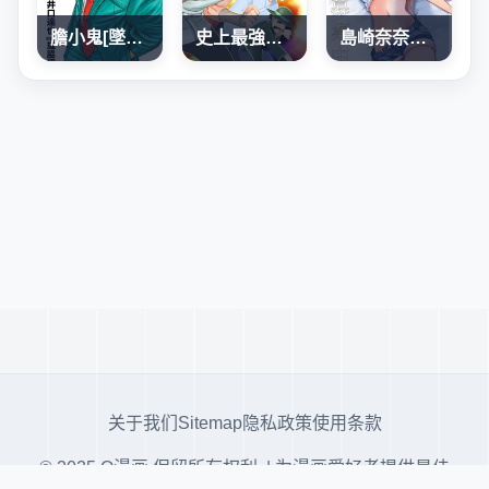
膽小鬼[墜落]前夜之故事
史上最強弟子兼一2 達人篇
島崎奈奈@工作募集中
关于我们
Sitemap
隐私政策
使用条款
© 2025 Q漫画 保留所有权利. | 为漫画爱好者提供最佳