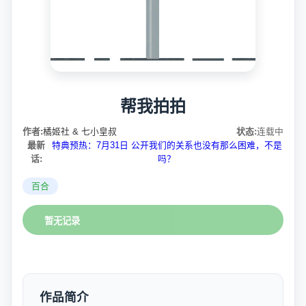
帮我拍拍
作者:
橘姬社 & 七小皇叔
状态:
连载中
最新
特典预热：7月31日 公开我们的关系也没有那么困难，不是
话:
吗？
百合
暂无记录
作品简介