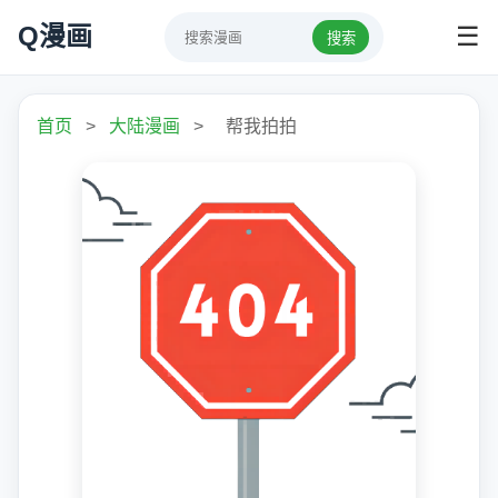
Q漫画
☰
搜索
首页
>
大陆漫画
>
帮我拍拍