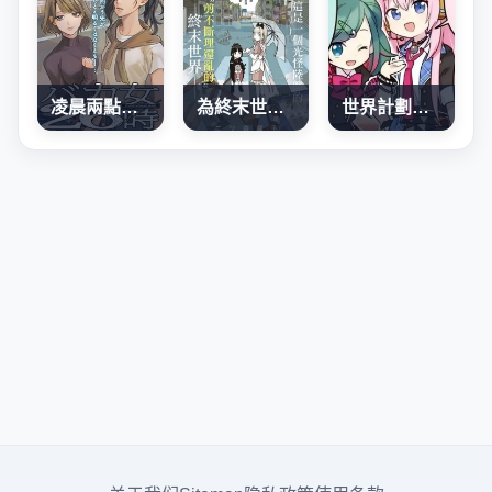
凌晨兩點的蠢女人
為終末世界獻上祈禱
世界計劃四格漫畫