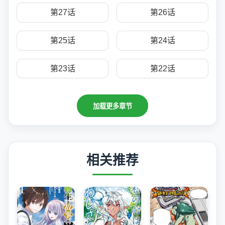
第27话
第26话
第25话
第24话
第23话
第22话
加载更多章节
相关推荐