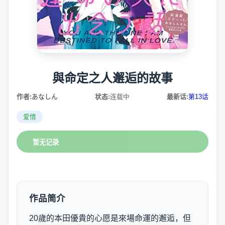
與命定之人邂逅的故事
作者:
あなしん
状态:
连载中
最新话:
第13话
爱情
暂无记录
作品简介
20歲的本田優貴的心愿是來場命運的邂逅，但