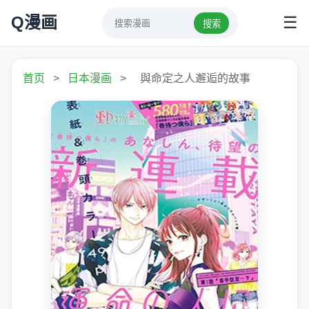
Q漫画
☰
搜索
首页
>
日本漫画
>
與命定之人邂逅的故事