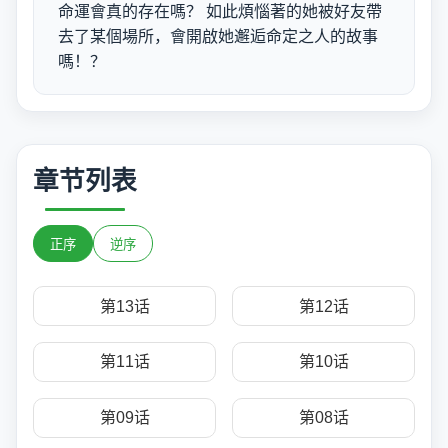
命運會真的存在嗎？ 如此煩惱著的她被好友帶
去了某個場所，會開啟她邂逅命定之人的故事
嗎！？
章节列表
正序
逆序
第13话
第12话
第11话
第10话
第09话
第08话