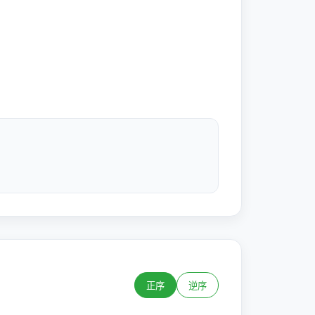
正序
逆序