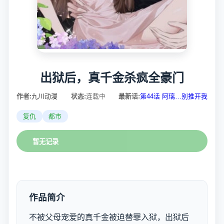
出狱后，真千金杀疯全豪门
作者:
九川动漫
状态:
连载中
最新话:
第44话 阿璃…别推开我
复仇
都市
暂无记录
作品简介
不被父母宠爱的真千金被迫替罪入狱，出狱后