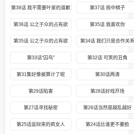
第38话 我不需要叶家的道歉
第37话 局中棋子
第36话 公之于众的占有欲
第35话 我喜欢你
第35话 公之于众的占有欲
第34话 我们只是合作关
第33话“囚鸟”
第32话 可笑的丑角
第31集好像被算计了呢
第30话两清
第29话陷害
第28话好戏开场
第27话寻找秘密
第26话当然是越乱越好
第25话监狱来的疯女人
第24话比谁更不要脸