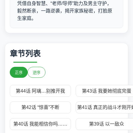
凭借自身智慧、“老师/导师”助力及男主守护，
毅然断亲，一路逆袭，揭开家族秘密，打脸原
生家庭。
章节列表
正序
逆序
第44话 阿璃…别推开我
第43话 我要她彻底完蛋
第42话 “惊喜”不断
第41话 真正的战斗才刚开
第40话 我能相信你吗……
第39话 以一敌众