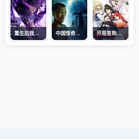
重生后我用镜面反转复仇
中国惊奇先生
开局签到荒古圣体