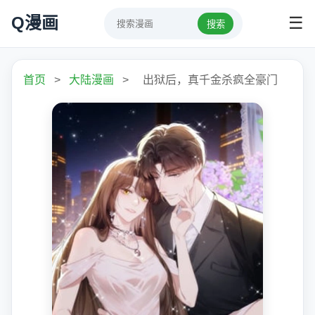
Q漫画
☰
搜索
首页
>
大陆漫画
>
出狱后，真千金杀疯全豪门