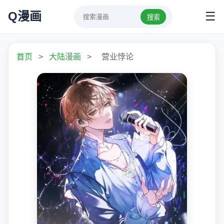
Q漫画
☰
搜索
首页
>
大陆漫画
>
营业悖论