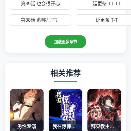
第39话 也会很开心
延更条 TT-TT
第38话 贴哪儿了？
延更条 T-T
加载更多章节
相关推荐
劣性宠溺
我在惊悚游戏里封神
拜见教主大人