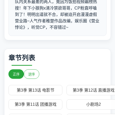
队内关系最差的两人，竟因为饭拍视频霸榜热
搜！年下小狼狗x清冷禁欲哥哥，CP粉直呼嗑
到了！明明出道就不合，却被迫开启漫漫虚假
营业路~人气作者稚楚作品改编，娱乐圈《营业
悖论》，听觉CP，不容错过~
章节列表
正序
逆序
第3季 第13话 电影节
第3季 第12话 直播游戏
第3季 第11话 团播游戏
小剧场2