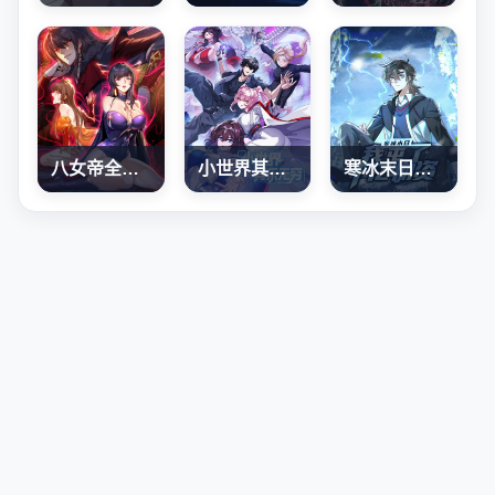
八女帝全背叛，重生悔到肠断
小世界其乐无穷
寒冰末日：我屯了千亿物资