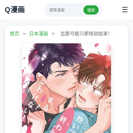
Q漫画
☰
搜索
首页
>
日本漫画
>
怎麼可能只那啥就結束！