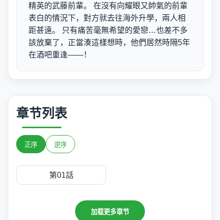
精英的武藤前輩。 在沒有向耀眼又帥氣的前輩
表白的情況下，對方就去往海外升學，兩人相
距甚遠。 只有痛苦毫無希望的愛戀…也差不多
該放棄了，正當湊這樣想時，他們居然時隔5年
在酒吧重逢——！
章节列表
正序
逆序
第01話
加载更多章节