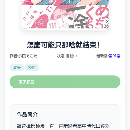
怎麼可能只那啥就結束！
作者:
歩田でこた
状态:
连载中
最新话:
第01話
耽美
校园
暂无记录
作品简介
體育攝影師湊一直一直暗戀着高中時代田徑部