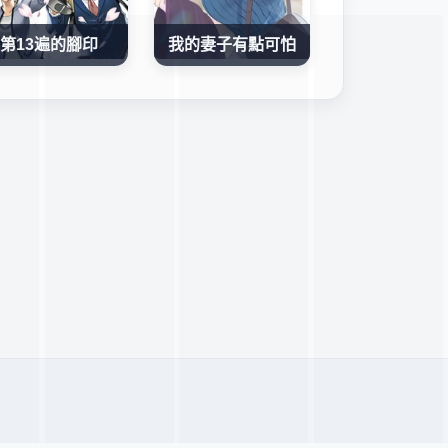
第13遍的腳印
我的妻子有點可怕