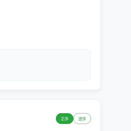
正序
逆序