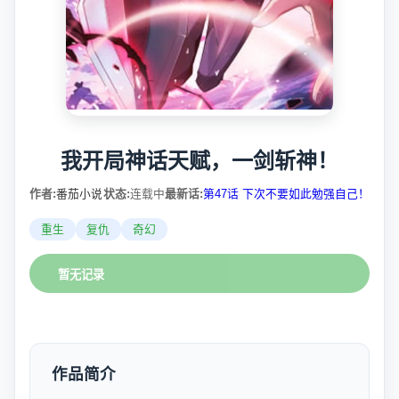
我开局神话天赋，一剑斩神！
作者:
番茄小说
状态:
连载中
最新话:
第47话 下次不要如此勉强自己！
重生
复仇
奇幻
暂无记录
作品简介