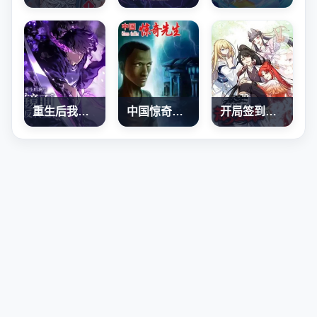
重生后我用镜面反转复仇
中国惊奇先生
开局签到荒古圣体