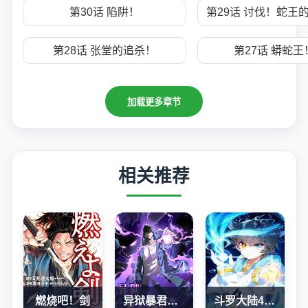
第30话 陷阱！
第29话 讨伐！蛇王
第28话 张堂的追杀！
第27话 蟒蛇王
加载更多章节
相关推荐
燃烧吧！剑
异狱暴君：我的影子能无限进化
斗罗大陆4终极斗罗