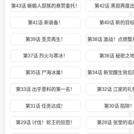
第43话 蜥蜴人部族的悬赏委托！
第42话 黑寂再度
第41话 新装备！
第40话 新的目
第39话 圣灵再生！
第38话 激战！点燃
第37话 烈火与寒冰！
第36话 秘密之
第35话 尸海冰巢！
第34话 新觉醒生背
第33话 出乎意料的第一名！
第32话 江家的礼
第31话 任务达成！
第30话 陷阱
第29话 讨伐！蛇王的狂怒！
第28话 张堂的追