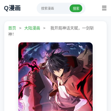
Q漫画
☰
搜索
首页
>
大陆漫画
>
我开局神话天赋，一剑斩
神！