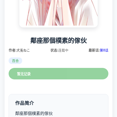
鄰座那個樸素的傢伙
作者:
犬兎ねこ
状态:
连载中
最新话:
第8话
百合
暂无记录
作品简介
鄰座那個樸素的傢伙