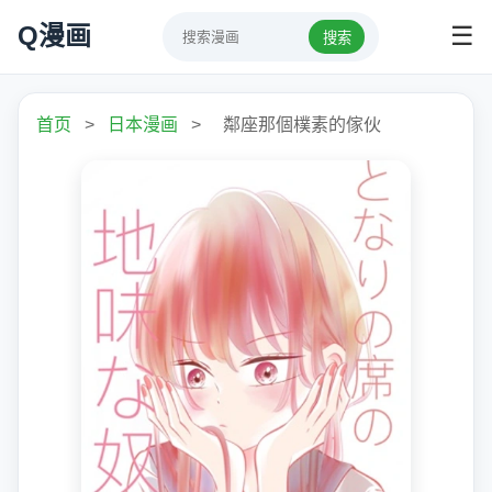
Q漫画
☰
搜索
首页
>
日本漫画
>
鄰座那個樸素的傢伙