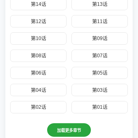
第14话
第13话
第12话
第11话
第10话
第09话
第08话
第07话
第06话
第05话
第04话
第03话
第02话
第01话
加载更多章节