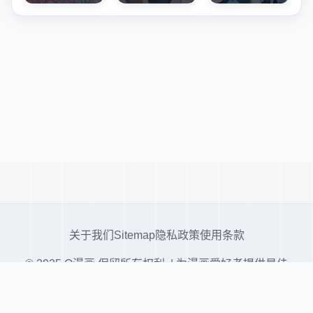
关于我们
Sitemap
隐私政策
使用条款
© 2025 Q漫画 保留所有权利. | 为漫画爱好者提供最佳
阅读体验