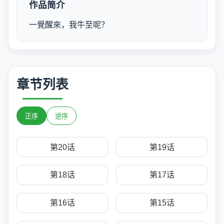
作品简介
一覺醒來，我牛至呢？
章节列表
正序
逆序
第20话
第19话
第18话
第17话
第16话
第15话